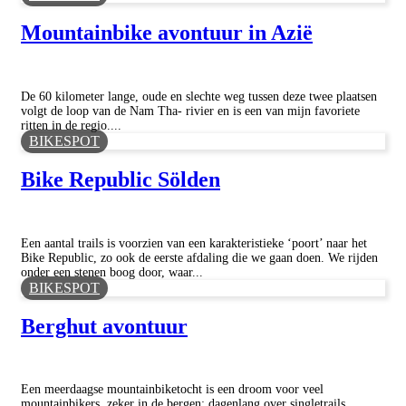
Mountainbike avontuur in Azië
De 60 kilometer lange, oude en slechte weg tussen deze twee plaatsen
volgt de loop van de Nam Tha- rivier en is een van mijn favoriete
ritten in de regio....
BIKESPOT
Bike Republic Sölden
Een aantal trails is voorzien van een karakteristieke ‘poort’ naar het
Bike Republic, zo ook de eerste afdaling die we gaan doen. We rijden
onder een stenen boog door, waar...
BIKESPOT
Berghut avontuur
Een meerdaagse mountainbiketocht is een droom voor veel
mountainbikers, zeker in de bergen: dagenlang over singletrails,