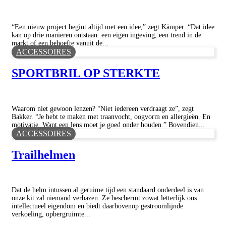
“Een nieuw project begint altijd met een idee,” zegt Kämper. “Dat idee
kan op drie manieren ontstaan: een eigen ingeving, een trend in de
markt of een behoefte vanuit de...
ACCESSOIRES
SPORTBRIL OP STERKTE
Waarom niet gewoon lenzen? “Niet iedereen verdraagt ze”, zegt
Bakker. “Je hebt te maken met traanvocht, oogvorm en allergieën. En
motivatie. Want een lens moet je goed onder houden.” Bovendien...
ACCESSOIRES
Trailhelmen
Dat de helm intussen al geruime tijd een standaard onderdeel is van
onze kit zal niemand verbazen. Ze beschermt zowat letterlijk ons
intellectueel eigendom en biedt daarbovenop gestroomlijnde
verkoeling, opbergruimte...