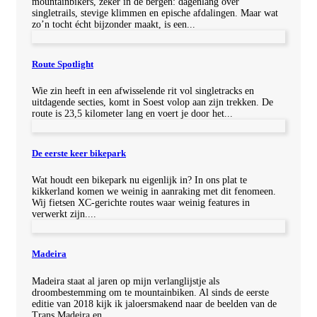
mountainbikers, zeker in de bergen: dagenlang over
singletrails, stevige klimmen en epische afdalingen. Maar wat
zo’n tocht écht bijzonder maakt, is een...
Route Spotlight
Wie zin heeft in een afwisselende rit vol singletracks en
uitdagende secties, komt in Soest volop aan zijn trekken. De
route is 23,5 kilometer lang en voert je door het...
De eerste keer bikepark
Wat houdt een bikepark nu eigenlijk in? In ons plat te
kikkerland komen we weinig in aanraking met dit fenomeen.
Wij fietsen XC-gerichte routes waar weinig features in
verwerkt zijn....
Madeira
Madeira staat al jaren op mijn verlanglijstje als
droombestemming om te mountainbiken. Al sinds de eerste
editie van 2018 kijk ik jaloersmakend naar de beelden van de
Trans Madeira en...