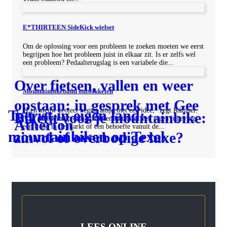
E*THIRTEEN SideKick wielset
Om de oplossing voor een probleem te zoeken moeten we eerst
begrijpen hoe het probleem juist in elkaar zit. Is er zelfs wel
een probleem? Pedaalterugslag is een variabele die...
Over fietsen, vallen en weer
Mountainbikeband ontwikkelen
opstaan: in gesprek met Gee
“Een nieuw project begint altijd met een idee,” zegt Kämper.
Toerist in eigen land:
Bikefit voor je mountainbike:
“Dat idee kan op drie manieren ontstaan: een eigen ingeving,
Atherton
een trend in de markt of een behoefte vanuit de...
mountainbiken op Texel
zinvol of overbodige luxe?
LEES ONLINE