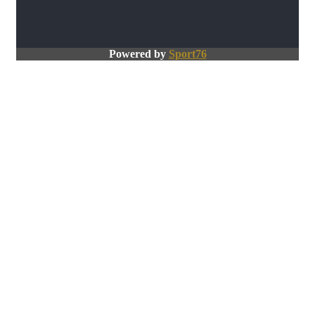
Powered by
Sport76
Close
this
module
Aanvraag losse editie
Dit formulier ondergaat momenteel onderhoud. Probeer het
later nogmaals.
Close
this
module