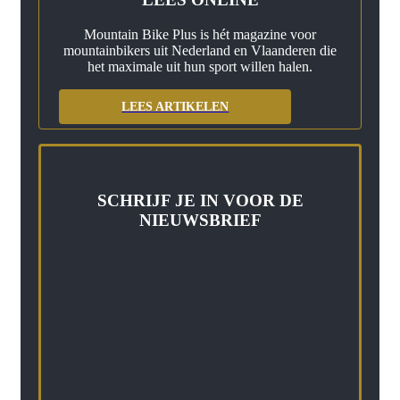
Mountain Bike Plus is hét magazine voor
mountainbikers uit Nederland en Vlaanderen die
het maximale uit hun sport willen halen.
LEES ARTIKELEN
SCHRIJF JE IN VOOR DE
NIEUWSBRIEF
E-mail
Vul je e-
mailadres in
INSCHRIJVEN
Ik ga akkoord met de
algemene voorwaarden
.