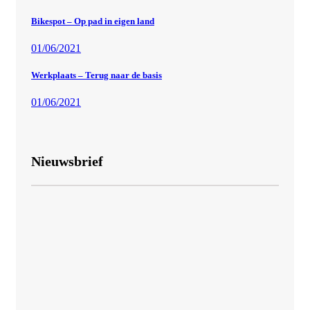
Bikespot – Op pad in eigen land
01/06/2021
Werkplaats – Terug naar de basis
01/06/2021
Nieuwsbrief
E-mail
Vul je e-mailadres in
INSCHRIJVEN
Ik ga akkoord met de
algemene voorwaarden
.