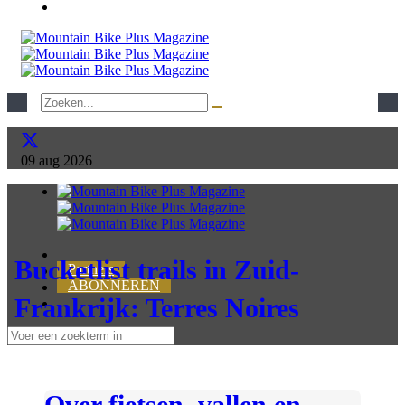
09
aug
2026
Bucketlist trails in Zuid-
Partners
ABONNEREN
Frankrijk: Terres Noires
Over fietsen, vallen en